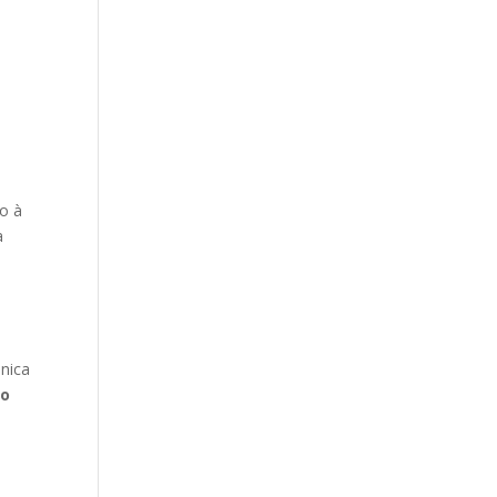
do à
a
ânica
no