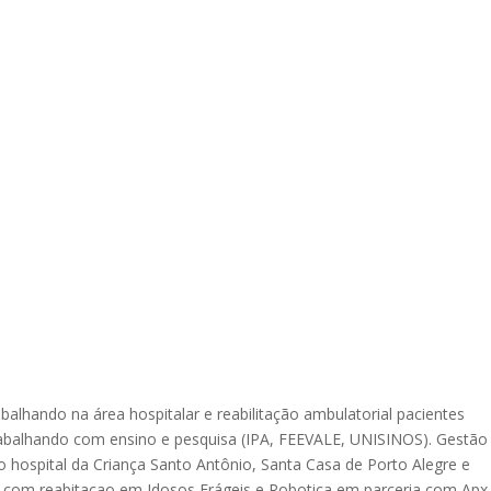
balhando na área hospitalar e reabilitação ambulatorial pacientes
 trabalhando com ensino e pesquisa (IPA, FEEVALE, UNISINOS). Gestão
o hospital da Criança Santo Antônio, Santa Casa de Porto Alegre e
a com reabitacao em Idosos Frágeis e Robotica em parceria com Apx