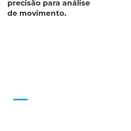
precisão para análise
de movimento.
Aplicações
Captura de movimentos em alta
velocidade, garantindo a captação de
pontos suficientes para a reconstrução do
movimento, mesmo sob condições críticas.