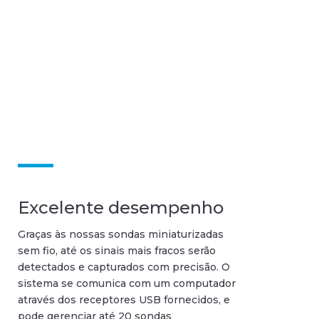
farmacológicas, supervisão de progressão
do déficit motor, escolha de órteses e
acompanhamento de reabilitação.
Excelente desempenho
Graças às nossas sondas miniaturizadas
sem fio, até os sinais mais fracos serão
detectados e capturados com precisão. O
sistema se comunica com um computador
através dos receptores USB fornecidos, e
pode gerenciar até 20 sondas