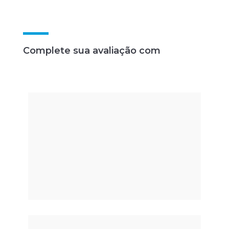
Complete sua avaliação com
SENSOR INERCIAL BTS G-
WALK®