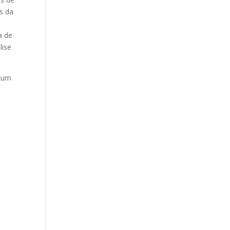
s da
a de
lise
é um