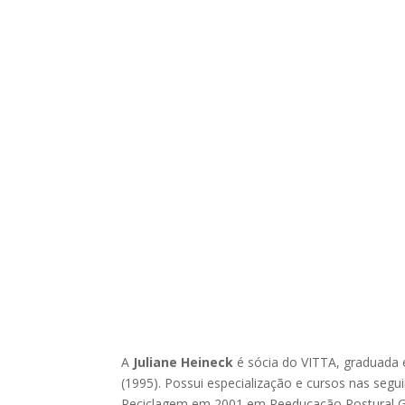
A
Juliane Heineck
é sócia do VITTA, graduada e
(1995). Possui especialização e cursos nas segu
Reciclagem em 2001 em Reeducação Postural Gl