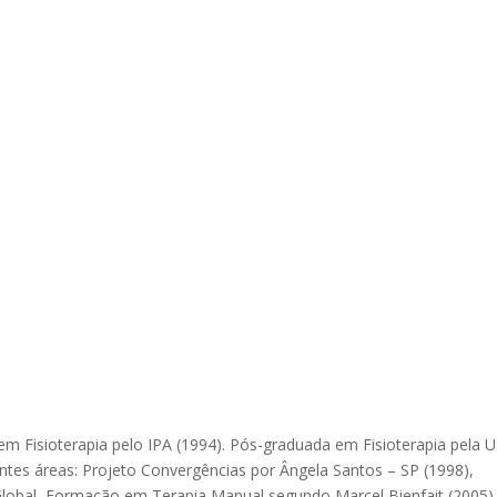
m Fisioterapia pelo IPA (1994). Pós-graduada em Fisioterapia pela 
intes áreas: Projeto Convergências por Ângela Santos – SP (1998),
obal, Formação em Terapia Manual segundo Marcel Bienfait (2005)