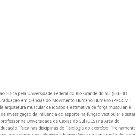
 Física pela Universidade Federal do Rio Grande do Sul (ESEFID –
ós-Graduação em Ciências do Movimento Humano Humano (PPGCMH 
a arquitetura muscular de idosos e estimativa de força muscular; é
 investigação da influência do esporte na função vestibular e sist
é professor na Universidade de Caxias do Sul (UCS) na Área do
ucação Física nas disciplinas de Fisiologia do exercício, Treinament
isco. Atua como cinesiologista e biomecânico na construção de laud