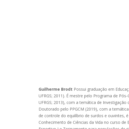
Guilherme Brodt
Possui graduação em Educação
UFRGS; 2011). É mestre pelo Programa de P
UFRGS; 2013), com a temática de Investigação d
Doutorado pelo PPGCM (2019), com a temática de
de controle do equilíbrio de surdos e ouvintes, 
Conhecimento de Ciências da Vida no curso de Ed
Esportivo I e Treinamento para populações de r