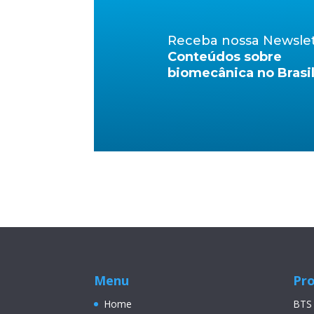
Receba nossa Newsle
Conteúdos sobre
biomecânica no Brasi
Menu
Pr
Home
BTS