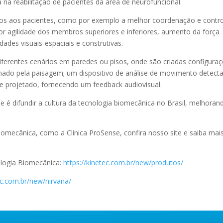
a na reabilitação de pacientes da área de neurofuncional.
ios aos pacientes, como por exemplo a melhor coordenação e contr
r agilidade dos membros superiores e inferiores, aumento da força
dades visuais-espaciais e construtivas.
iferentes cenários em paredes ou pisos, onde são criadas configura
nado pela paisagem; um dispositivo de análise de movimento detect
 projetado, fornecendo um feedback audiovisual.
ue é difundir a cultura da tecnologia biomecânica no Brasil, melhoran
iomecânica, como a Clínica ProSense, confira nosso site e saiba mai
ologia Biomecânica:
https://kinetec.com.br/new/produtos/
ec.com.br/new/nirvana/