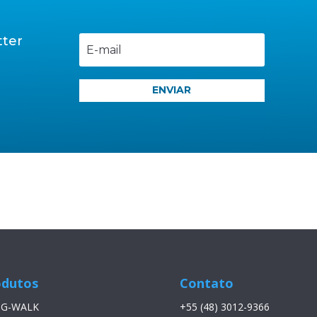
tter
l
ENVIAR
odutos
Contato
 G-WALK
+55 (48) 3012-9366