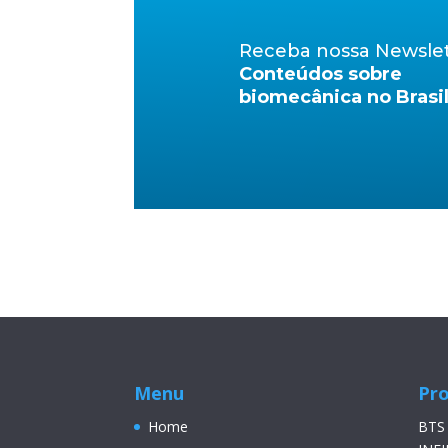
Receba nossa Newsle
Conteúdos sobre
biomecânica no Brasi
Menu
Pr
Home
BTS