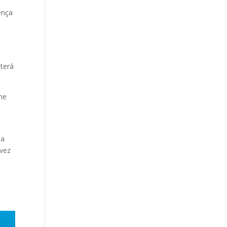
ença
 terá
me
 a
 vez