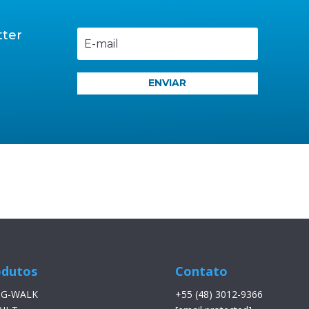
tter
l
ENVIAR
odutos
Contato
 G-WALK
+55 (48) 3012-9366