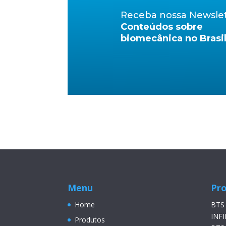
Receba nossa Newsle
Conteúdos sobre
biomecânica no Brasi
Menu
Pr
Home
BTS
INFI
Produtos