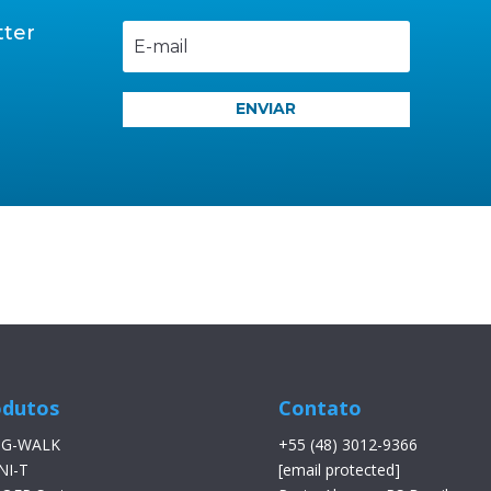
tter
l
ENVIAR
odutos
Contato
 G-WALK
+55 (48) 3012-9366
NI-T
[email protected]