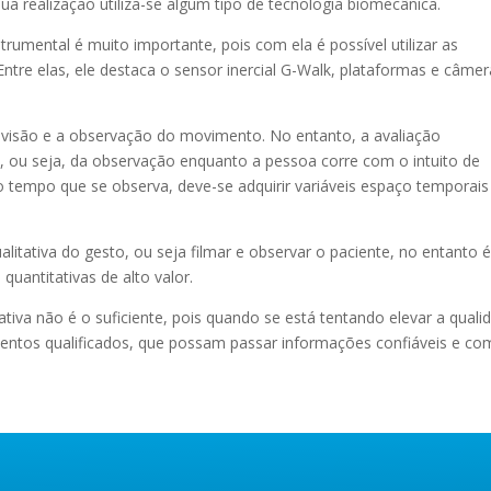
a realização utiliza-se algum tipo de tecnologia biomecânica.
trumental é muito importante, pois com ela é possível utilizar as
Entre elas, ele destaca o sensor inercial G-Walk, plataformas e câme
visão e a observação do movimento. No entanto, a avaliação
so, ou seja, da observação enquanto a pessoa corre com o intuito de
o tempo que se observa, deve-se adquirir variáveis espaço temporais
ualitativa do gesto, ou seja filmar e observar o paciente, no entanto 
antitativas de alto valor.
ativa não é o suficiente, pois quando se está tentando elevar a quali
mentos qualificados, que possam passar informações confiáveis e co