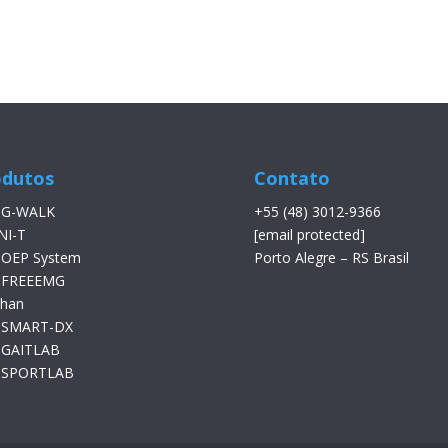
odutos
Contato
 G-WALK
+55 (48) 3012-9366
NI-T
[email protected]
 OEP System
Porto Alegre – RS Brasil
 FREEEMG
than
 SMART-DX
 GAITLAB
 SPORTLAB