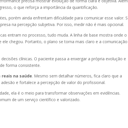
rformance precisa mostrar evolução de forma clara e objetiva. Além
gresso, o que reforça a importância da quantificação.
ntes, porém ainda enfrentam dificuldade para comunicar esse valor.
presa na percepção subjetiva. Por isso, medir não é mais opcional.
ódicas entram no processo, tudo muda. A linha de base mostra onde o
 ele chegou. Portanto, o plano se torna mais claro e a comunicação
 decisões clínicas. O paciente passa a enxergar a própria evolução e
de forma consistente.
 reais na saúde
. Mesmo sem detalhar números, fica claro que a
desão e fortalece a percepção de valor do profissional.
erdade, ela é o meio para transformar observações em evidências.
omum de um serviço científico e valorizado.