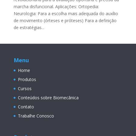
marcha disfuncional. Aplicações: Ortopedia:
Neurologia: Para a escolha mais adequada do auxílio
de movimento (órteses e próteses) Para a definição
de estratégias...
Menu
Home
Produtos
Cursos
Conteúdos sobre Biomecânica
Contato
Trabalhe Conosco