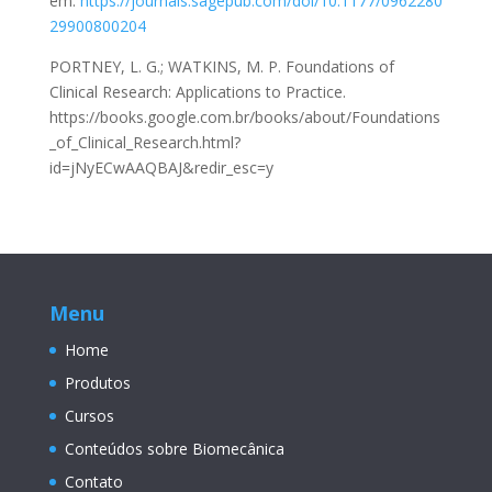
em:
https://journals.sagepub.com/doi/10.1177/0962280
29900800204
PORTNEY, L. G.; WATKINS, M. P. Foundations of
Clinical Research: Applications to Practice.
https://books.google.com.br/books/about/Foundations
_of_Clinical_Research.html?
id=jNyECwAAQBAJ&redir_esc=y
Menu
Home
Produtos
Cursos
Conteúdos sobre Biomecânica
Contato