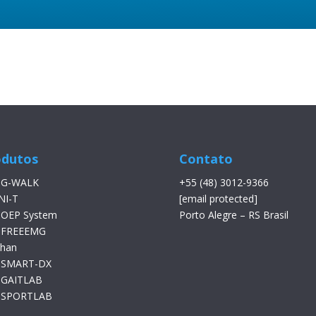
odutos
Contato
 G-WALK
+55 (48) 3012-9366
NI-T
[email protected]
 OEP System
Porto Alegre – RS Brasil
 FREEEMG
than
 SMART-DX
 GAITLAB
 SPORTLAB