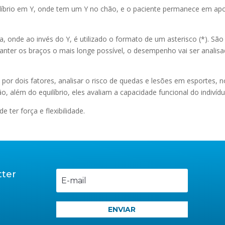
ilíbrio em Y, onde tem um Y no chão, e o paciente permanece em ap
 onde ao invés do Y, é utilizado o formato de um asterisco (*). São
manter os braços o mais longe possível, o desempenho vai ser analis
 por dois fatores, analisar o risco de quedas e lesões em esportes, n
, além do equilíbrio, eles avaliam a capacidade funcional do indivídu
ter força e flexibilidade.
tter
l
ENVIAR