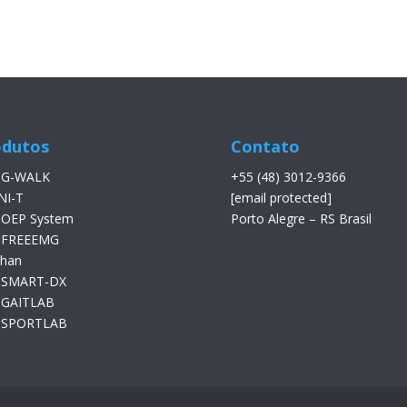
odutos
Contato
 G-WALK
+55 (48) 3012-9366
NI-T
[email protected]
 OEP System
Porto Alegre – RS Brasil
 FREEEMG
than
 SMART-DX
 GAITLAB
 SPORTLAB