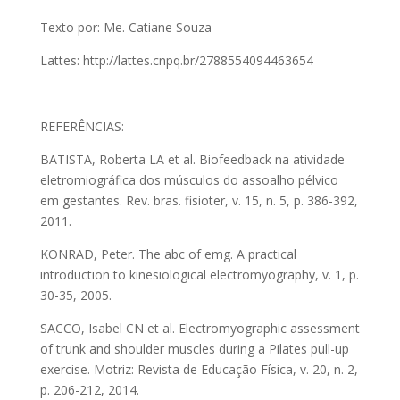
Texto por: Me. Catiane Souza
Lattes: http://lattes.cnpq.br/2788554094463654
REFERÊNCIAS:
BATISTA, Roberta LA et al. Biofeedback na atividade
eletromiográfica dos músculos do assoalho pélvico
em gestantes. Rev. bras. fisioter, v. 15, n. 5, p. 386-392,
2011.
KONRAD, Peter. The abc of emg. A practical
introduction to kinesiological electromyography, v. 1, p.
30-35, 2005.
SACCO, Isabel CN et al. Electromyographic assessment
of trunk and shoulder muscles during a Pilates pull-up
exercise. Motriz: Revista de Educação Física, v. 20, n. 2,
p. 206-212, 2014.