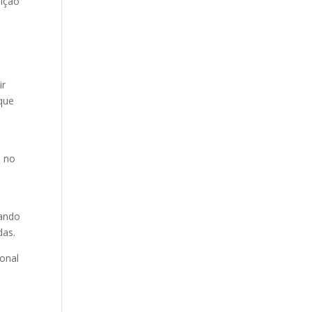
sição
ir
 que
é no
uando
das.
ional