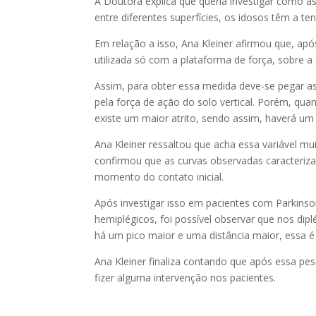
A Doutora explica que queria investigar como a
entre diferentes superfícies, os idosos têm a ten
Em relação a isso, Ana Kleiner afirmou que, apó
utilizada só com a plataforma de força, sobre a
Assim, para obter essa medida deve-se pegar as f
pela força de ação do solo vertical. Porém, quan
existe um maior atrito, sendo assim, haverá um
Ana Kleiner ressaltou que acha essa variável mui
confirmou que as curvas observadas caracteriza
momento do contato inicial.
Após investigar isso em pacientes com Parkinson
hemiplégicos, foi possível observar que nos dip
há um pico maior e uma distância maior, essa é 
Ana Kleiner finaliza contando que após essa pesq
fizer alguma intervenção nos pacientes.