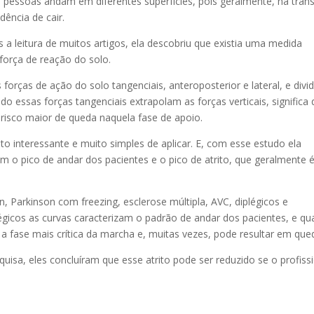
s pessoas andam em diferentes superfícies, pois geralmente, na tran
dência de cair.
s a leitura de muitos artigos, ela descobriu que existia uma medida
 força de reação do solo.
orças de ação do solo tangenciais, anteroposterior e lateral, e divid
do essas forças tangenciais extrapolam as forças verticais, significa
 risco maior de queda naquela fase de apoio.
to interessante e muito simples de aplicar. E, com esse estudo ela
m o pico de andar dos pacientes e o pico de atrito, que geralmente 
, Parkinson com freezing, esclerose múltipla, AVC, diplégicos e
légicos as curvas caracterizam o padrão de andar dos pacientes, e q
a fase mais crítica da marcha e, muitas vezes, pode resultar em que
uisa, eles concluíram que esse atrito pode ser reduzido se o profiss