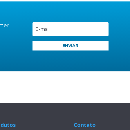
tter
l
ENVIAR
odutos
Contato