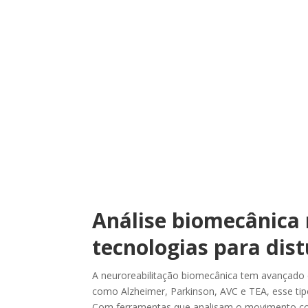
Análise biomecânica 
tecnologias para dis
A neuroreabilitação biomecânica tem avançado 
como Alzheimer, Parkinson, AVC e TEA, esse ti
Com ferramentas que analisam o movimento com 