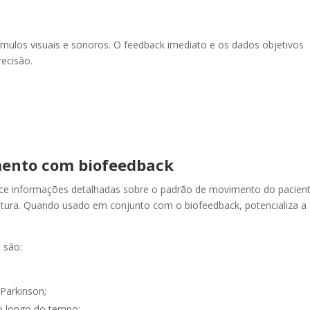
ímulos visuais e sonoros. O feedback imediato e os dados objetivos
ecisão.
imento com biofeedback
rnece informações detalhadas sobre o padrão de movimento do pacient
postura. Quando usado em conjunto com o biofeedback, potencializa a
t são:
Parkinson;
o longo do tempo;