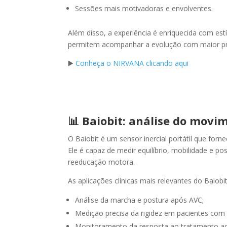
Sessões mais motivadoras e envolventes.
Além disso, a experiência é enriquecida com est
permitem acompanhar a evolução com maior pr
▶️
Conheça o NIRVANA clicando aqui
↑
↓
📊 Baiobit: análise do mov
O Baiobit é um sensor inercial portátil que fo
Ele é capaz de medir equilíbrio, mobilidade e 
reeducação motora.
As aplicações clínicas mais relevantes do Baiobi
Análise da marcha e postura após AVC;
Medição precisa da rigidez em pacientes com 
Monitoramento da resposta ao tratamento a