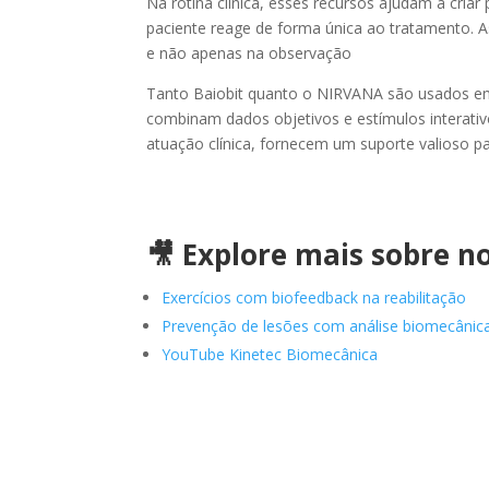
Na rotina clínica, esses recursos ajudam a cria
paciente reage de forma única ao tratamento. A
e não apenas na observação
Tanto Baiobit quanto o NIRVANA são usados em c
combinam dados objetivos e estímulos interativ
atuação clínica, fornecem um suporte valioso p
⇐
⇒
🎥 Explore mais sobre n
Exercícios com biofeedback na reabilitação
Prevenção de lesões com análise biomecânic
YouTube Kinetec Biomecânica