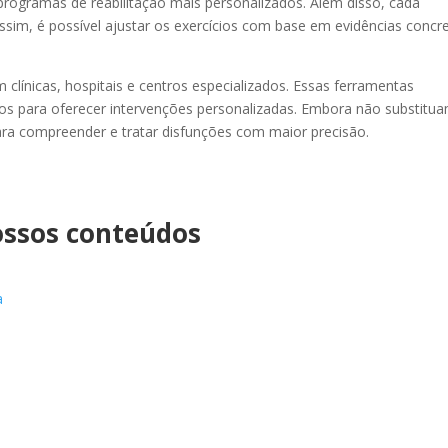
r programas de reabilitação mais personalizados. Além disso, cada
ssim, é possível ajustar os exercícios com base em evidências concr
línicas, hospitais e centros especializados. Essas ferramentas
os para oferecer intervenções personalizadas. Embora não substitu
ara compreender e tratar disfunções com maior precisão.
ossos conteúdos
a