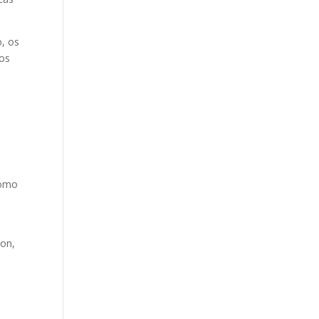
o, os
dos
como
son,