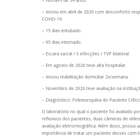
– Homem de 54 anos.
– Iniciou em abril de 2020 com desconforto resp
COVID-19.
– 15 dias entubado.
– 95 dias internado.
– Escara sacral / 5 infecções / TVP bilateral.
– Em agosto de 2020 teve alta hospitalar.
– Iniciou reabilitação domiciliar 2x/semana.
– Novembro de 2020 teve avaliação na instituiç
– Diagnóstico: Polineuropatia do Paciente Crític
O laboratório no qual o paciente foi avaliado p
reflexivos dos pacientes, duas câmeras de vídeo
avaliação eletromiográfica. Além disso, possu
importância de tratar um paciente desses com t