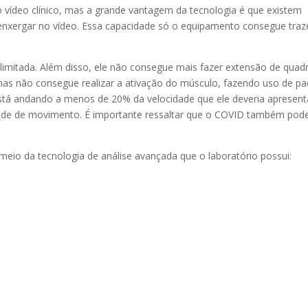
o vídeo clínico, mas a grande vantagem da tecnologia é que existem
 enxergar no vídeo. Essa capacidade só o equipamento consegue traz
limitada. Além disso, ele não consegue mais fazer extensão de quadr
mas não consegue realizar a ativação do músculo, fazendo uso de p
stá andando a menos de 20% da velocidade que ele deveria apresent
itude de movimento. É importante ressaltar que o COVID também pod
meio da tecnologia de análise avançada que o laboratório possui: