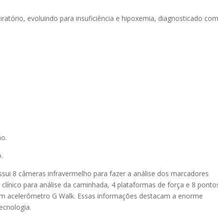
iratório, evoluindo para insuficiência e hipoxemia, diagnosticado co
ão.
o.
ossui 8 câmeras infravermelho para fazer a análise dos marcadores
 clínico para análise da caminhada, 4 plataformas de força e 8 ponto
i um acelerômetro G Walk. Essas informações destacam a enorme
ecnologia.