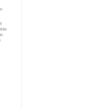
er
il
adrão
ar.
e