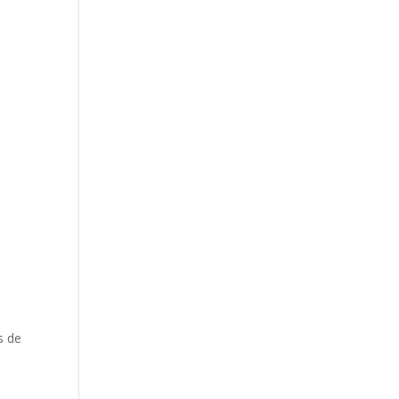
m
s de