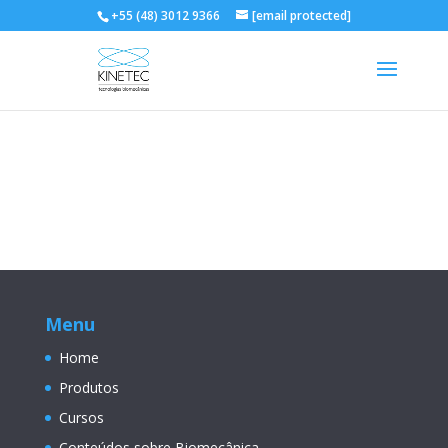
+55 (48) 3012 9366
[email protected]
Menu
Home
Produtos
Cursos
Conteúdos sobre Biomecânica