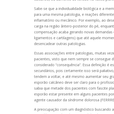
Sabe-se que a individualidade biológica e a m
para uma mesma patologia, e reações diferentes
inflamatório ou mecânico. Por exemplo, ao dese
carga na região ântero-posterior do pé, enquan
compensação acaba gerando novas demandas em 
ligamentos e cartilagens) que até aquele mome
desencadear outras patologias.
Essas associações entre patologias, muitas vez
pacientes, visto que nem sempre se consegue di
considerado “consequência”. Essa definição é e
secundários, pois certamente isso será paliativ
tendem a voltar, e até mesmo aumentar seu gr
esporão calcâneo deve ser claro para o profiss
sabia que metade dos pacientes com fascite p
esporão estar presente em alguns pacientes por
agente causador da síndrome dolorosa (FERRRE
A preocupação com um diagnóstico buscando a 