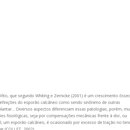
ófito, que segundo Whiting e Zernicke (2001) é um crescimento ósse
 definições do esporão calcâneo como sendo sinônimo de outras
e plantar… Diversos aspectos diferenciam essas patologias, porém, mu
ões fisiológicas, seja por compensações mecânicas frente à dor, ou
l, um esporão calcâneo, é ocasionado por excesso de tração no te
ar (COLLET, 2002).