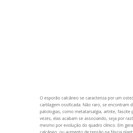
O esporão calcâneo se caracteriza por um oste
cartilagem ossificada. Não raro, se encontram
patologias, como metatarsalgia, artrite, fascit
vezes, elas acabam se associando, seja por raz
mesmo por evolução do quadro clínico. Em gera
calcâneo, ou aumento de tensão na fáscia plant