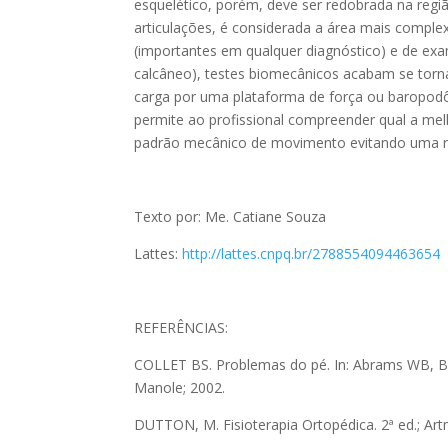
esquelético, porém, deve ser redobrada na regi
articulações, é considerada a área mais compl
(importantes em qualquer diagnóstico) e de ex
calcâneo), testes biomecânicos acabam se torna
carga por uma plataforma de força ou baropodô
permite ao profissional compreender qual a me
padrão mecânico de movimento evitando uma re
Texto por: Me. Catiane Souza
Lattes:
http://lattes.cnpq.br/2788554094463654
REFERÊNCIAS:
COLLET BS. Problemas do pé. In: Abrams WB, B
Manole; 2002.
DUTTON, M. Fisioterapia Ortopédica. 2ª ed.; Art