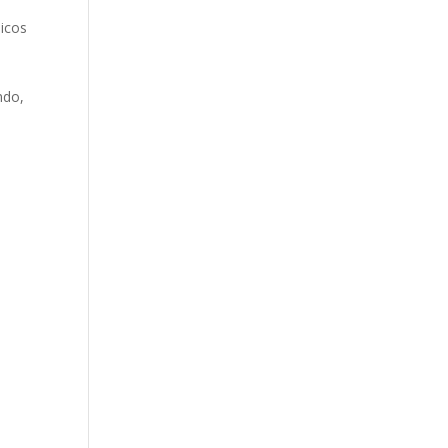
icos
e
ndo,