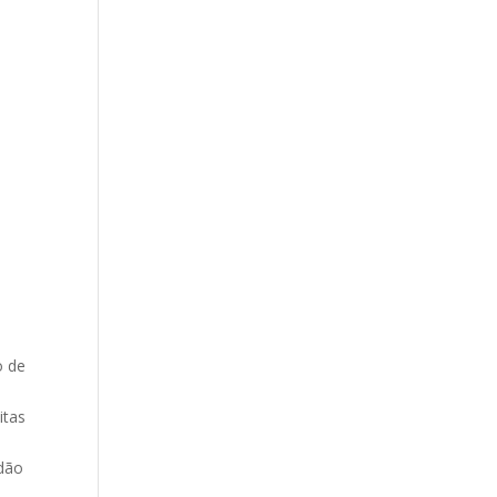
o de
itas
ndão