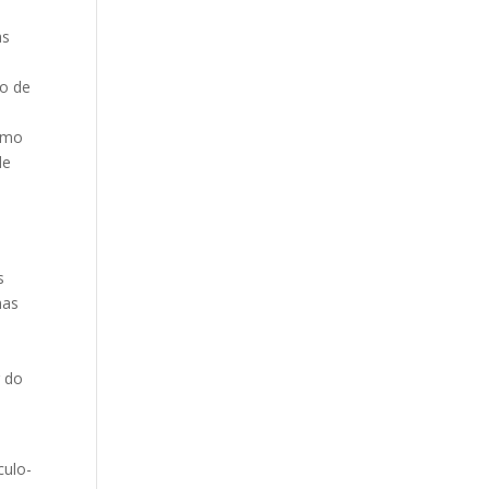
as
ão de
como
de
s
mas
r do
culo-