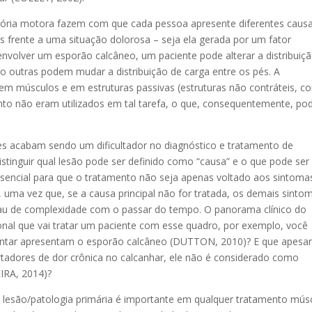
emória motora fazem com que cada pessoa apresente diferentes caus
 frente a uma situação dolorosa – seja ela gerada por um fator
nvolver um esporão calcâneo, um paciente pode alterar a distribuiç
to outras podem mudar a distribuição de carga entre os pés. A
músculos e em estruturas passivas (estruturas não contráteis, 
nto não eram utilizados em tal tarefa, o que, consequentemente, po
es acabam sendo um dificultador no diagnóstico e tratamento de
stinguir qual lesão pode ser definido como “causa” e o que pode ser
ssencial para que o tratamento não seja apenas voltado aos sintoma
o, uma vez que, se a causa principal não for tratada, os demais sinto
au de complexidade com o passar do tempo. O panorama clínico do
ional que vai tratar um paciente com esse quadro, por exemplo, você
lantar apresentam o esporão calcâneo (DUTTON, 2010)? E que apesa
tadores de dor crônica no calcanhar, ele não é considerado como
IRA, 2014)?
lesão/patologia primária é importante em qualquer tratamento mús