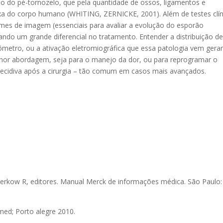
ão do pé-tornozelo, que pela quantidade de ossos, ligamentos e
exa do corpo humano (WHITING, ZERNICKE, 2001). Além de testes clín
ames de imagem (essenciais para avaliar a evolução do esporão
ndo um grande diferencial no tratamento. Entender a distribuição d
metro, ou a ativação eletromiográfica que essa patologia vem gera
lhor abordagem, seja para o manejo da dor, ou para reprogramar o
cidiva após a cirurgia – tão comum em casos mais avançados.
erkow R, editores. Manual Merck de informações médica. São Paulo:
med; Porto alegre 2010.