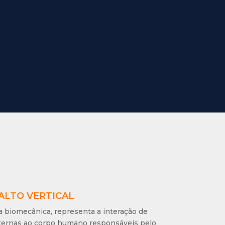
SALTO VERTICAL
da biomecânica, representa a interação de
xternas ao corpo humano responsáveis pelo