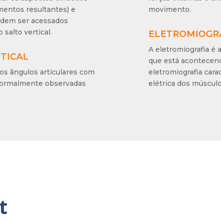
mentos resultantes) e
movimento.
podem ser acessados
 salto vertical.
ELETROMIOGRA
A eletromiografia é 
RTICAL
que está acontecend
os ângulos articulares com
eletromiografia car
 normalmente observadas
elétrica dos músculo
t