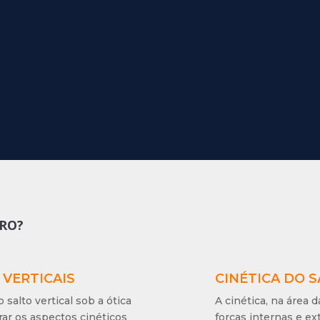
RO?
 VERTICAIS
CINÉTICA DO 
salto vertical sob a ótica
A cinética, na área 
rar os aspectos cinéticos
forças internas e e