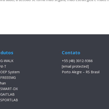
odutos
Contato
 G-WALK
+55 (48) 3012-9366
NI-T
[email protected]
 OEP System
Porto Alegre – RS Brasil
 FREEEMG
than
 SMART-DX
 GAITLAB
 SPORTLAB