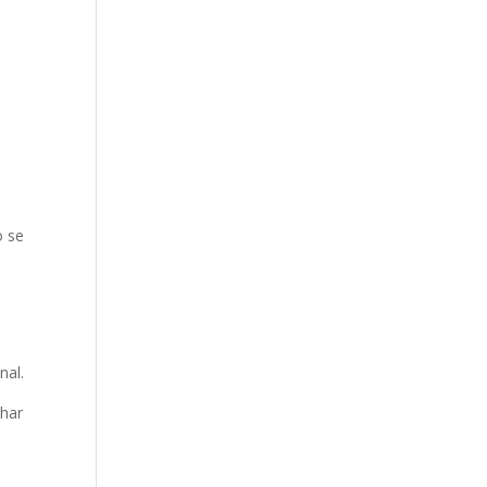
o se
nal.
lhar