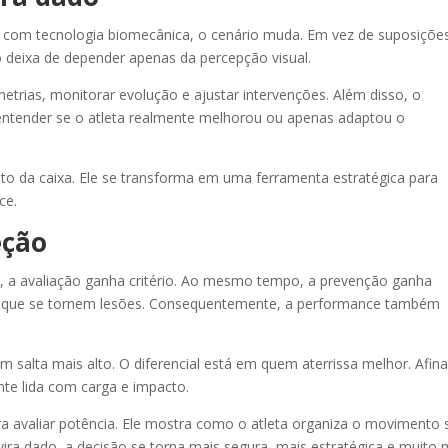
 com tecnologia biomecânica, o cenário muda. Em vez de suposiçõe
 deixa de depender apenas da percepção visual.
metrias, monitorar evolução e ajustar intervenções. Além disso, o
tender se o atleta realmente melhorou ou apenas adaptou o
to da caixa. Ele se transforma em uma ferramenta estratégica para
ce.
eção
 a avaliação ganha critério. Ao mesmo tempo, a prevenção ganha
antes que se tornem lesões. Consequentemente, a performance também
salta mais alto. O diferencial está em quem aterrissa melhor. Afinal
te lida com carga e impacto.
a avaliar potência. Ele mostra como o atleta organiza o movimento 
ira dado, a decisão se torna mais segura, mais estratégica e muito 