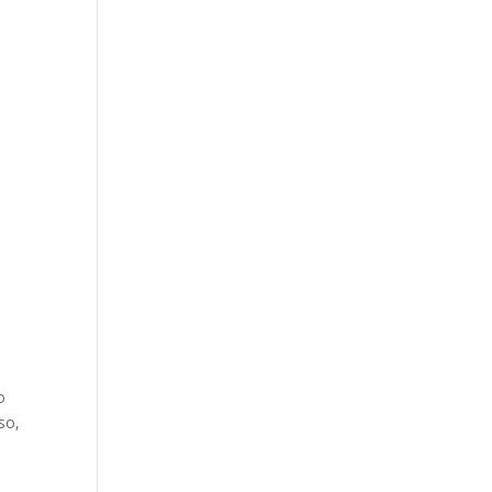
o
so,