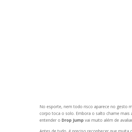
No esporte, nem todo risco aparece no gesto 
corpo toca o solo. Embora o salto chame mais 
entender o
Drop Jump
vai muito além de avaliar
Antes de tudo, é preciso reconhecer que muita 