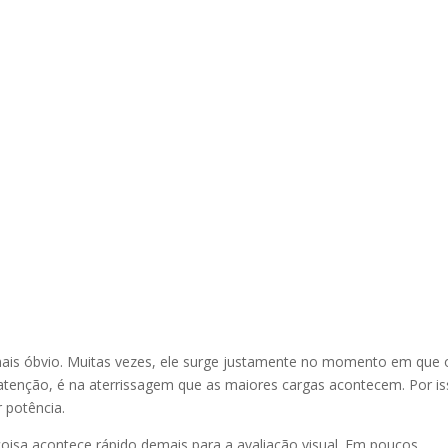
mais óbvio. Muitas vezes, ele surge justamente no momento em que 
atenção, é na aterrissagem que as maiores cargas acontecem. Por is
 potência.
coisa acontece rápido demais para a avaliação visual. Em poucos