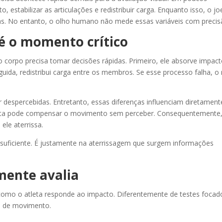
, estabilizar as articulações e redistribuir carga. Enquanto isso, o jo
das. No entanto, o olho humano não mede essas variáveis com precis
é o momento crítico
 corpo precisa tomar decisões rápidas. Primeiro, ele absorve impact
guida, redistribui carga entre os membros. Se esse processo falha, o 
despercebidas. Entretanto, essas diferenças influenciam diretament
leta pode compensar o movimento sem perceber. Consequentemente
ele aterrissa.
é suficiente. É justamente na aterrissagem que surgem informações
mente avalia
 como o atleta responde ao impacto. Diferentemente de testes focad
e de movimento.