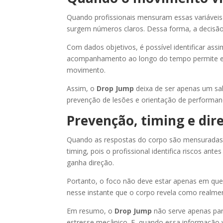
Quando profissionais mensuram essas variáveis
surgem números claros. Dessa forma, a decisão
Com dados objetivos, é possível identificar assi
acompanhamento ao longo do tempo permite en
movimento.
Assim, o
Drop Jump
deixa de ser apenas um sal
prevenção de lesões e orientação de performan
Prevenção, timing e dir
Quando as respostas do corpo são mensuradas,
timing, pois o profissional identifica riscos 
ganha direção.
Portanto, o foco não deve estar apenas em quem 
nesse instante que o corpo revela como realmen
Em resumo, o
Drop Jump
não serve apenas par
estresse mecânico. E, quando essa informação v