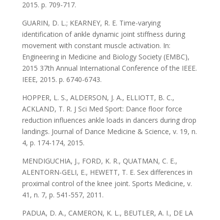
2015. p. 709-717.
GUARIN, D. L.; KEARNEY, R. E. Time-varying
identification of ankle dynamic joint stiffness during
movement with constant muscle activation. In:
Engineering in Medicine and Biology Society (EMBC),
2015 37th Annual International Conference of the IEEE.
IEEE, 2015. p. 6740-6743.
HOPPER, L. S., ALDERSON, J. A., ELLIOTT, B. C.,
ACKLAND, T. R. J Sci Med Sport: Dance floor force
reduction influences ankle loads in dancers during drop
landings. Journal of Dance Medicine & Science, v. 19, n.
4, p. 174-174, 2015.
MENDIGUCHIA, J., FORD, K. R., QUATMAN, C. E.,
ALENTORN-GELI, E., HEWETT, T. E. Sex differences in
proximal control of the knee joint. Sports Medicine, v.
41, n. 7, p. 541-557, 2011.
PADUA, D. A., CAMERON, K. L., BEUTLER, A. I., DE LA