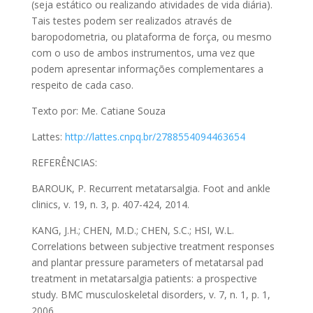
(seja estático ou realizando atividades de vida diária).
Tais testes podem ser realizados através de
baropodometria, ou plataforma de força, ou mesmo
com o uso de ambos instrumentos, uma vez que
podem apresentar informações complementares a
respeito de cada caso.
Texto por: Me. Catiane Souza
Lattes:
http://lattes.cnpq.br/2788554094463654
REFERÊNCIAS:
BAROUK, P. Recurrent metatarsalgia. Foot and ankle
clinics, v. 19, n. 3, p. 407-424, 2014.
KANG, J.H.; CHEN, M.D.; CHEN, S.C.; HSI, W.L.
Correlations between subjective treatment responses
and plantar pressure parameters of metatarsal pad
treatment in metatarsalgia patients: a prospective
study. BMC musculoskeletal disorders, v. 7, n. 1, p. 1,
2006.