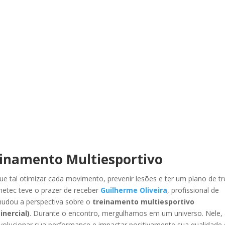
einamento Multiesportivo
e tal otimizar cada movimento, prevenir lesões e ter um plano de tr
netec teve o prazer de receber
Guilherme Oliveira
, profissional de
 mudou a perspectiva sobre o
treinamento multiesportivo
inercial)
. Durante o encontro, mergulhamos em um universo. Nele,
volucionar sua performance e impactar positivamente sua qualidade