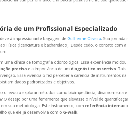
ória de um Profissional Especializado
se deve à impressionante bagagem de
Guilherme Oliveira
. Sua jornada 
Física (licenciatura e bacharelado). Desde cedo, o contato com a
turo.
m uma clínica de tomografia odontológica. Essa experiência moldou
iação precisa
e a importância de um
diagnóstico assertivo
. Tais
ervenção. Essa vivência o fez perceber a carência de instrumentos na
existiam dados padronizados e objetivos.
isão o levou a explorar métodos como bioimpedância, dinamometria e
a? O desejo por uma ferramenta que elevasse o nível de quantificaçã
 em sua metodologia. Este instrumento, com
referência internaci
lho que ele já desenvolvia com o
G-walk
.