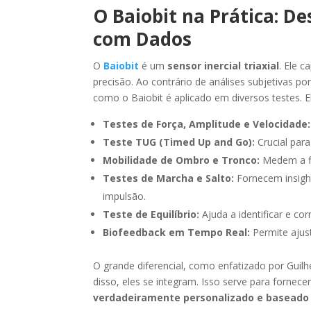
O Baiobit na Prática:
com Dados
O
Baiobit
é um
sensor inercial triaxial
. Ele 
precisão. Ao contrário de análises subjetivas po
como o Baiobit é aplicado em diversos testes. 
Testes de Força, Amplitude e Velocidade:
Teste TUG (Timed Up and Go):
Crucial para
Mobilidade de Ombro e Tronco:
Medem a fle
Testes de Marcha e Salto:
Fornecem insigh
impulsão.
Teste de Equilíbrio:
Ajuda a identificar e corr
Biofeedback em Tempo Real:
Permite ajust
O grande diferencial, como enfatizado por Guil
disso, eles se integram. Isso serve para fornec
verdadeiramente personalizado e baseado