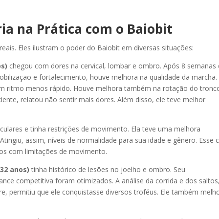
ria na Prática com o Baiobit
eais. Eles ilustram o poder do Baiobit em diversas situações:
os)
chegou com dores na cervical, lombar e ombro. Após 8 semanas
obilização e fortalecimento, houve melhora na qualidade da marcha. 
em ritmo menos rápido. Houve melhora também na rotação do tronc
ente, relatou não sentir mais dores. Além disso, ele teve melhor
iculares e tinha restrições de movimento. Ela teve uma melhora
Atingiu, assim, níveis de normalidade para sua idade e gênero. Esse 
uos com limitações de movimento.
(32 anos)
tinha histórico de lesões no joelho e ombro. Seu
nce competitiva foram otimizados. A análise da corrida e dos saltos
re, permitiu que ele conquistasse diversos troféus. Ele também melh