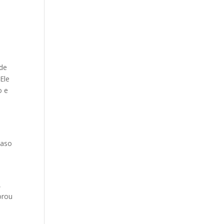
 de
Ele
o e
caso
,
orou