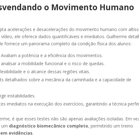
 Desvendando o Movimento Humano
capta acelerações e desacelerações do movimento humano com altís
r vídeo, ele oferece dados quantificáveis e imediatos. Guilherme deta
Ele fornece um panorama completo da condição física dos alunos:
Avaliam a potência e a eficiência dos movimentos.
 analisar a mobilidade funcional e o risco de quedas.
xibilidade e o alcance dessas regiões vitais.
ts detalhados sobre a mecânica da caminhada e a capacidade de
igir instabilidades.
es imediatos na execução dos exercícios, garantindo a técnica perfei
herme, é que esses testes não são apenas avaliações isoladas. Em ve
er um
diagnóstico biomecânico completo
, permitindo um treino
 em evidências
.