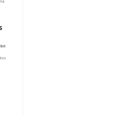
ona
s
bit
utos