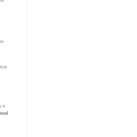
na
 sua
o e
onal