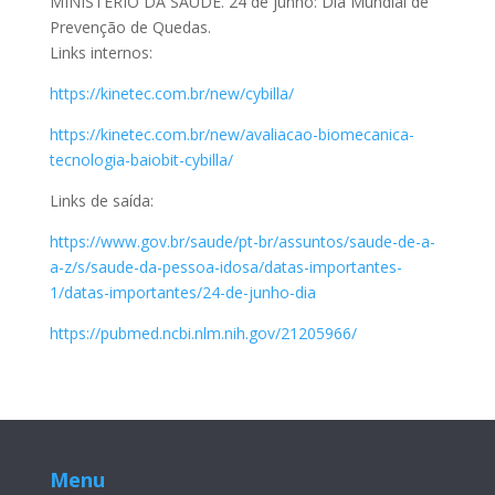
MINISTÉRIO DA SAÚDE. 24 de junho: Dia Mundial de
Prevenção de Quedas.
Links internos:
https://kinetec.com.br/new/cybilla/
https://kinetec.com.br/new/avaliacao-biomecanica-
tecnologia-baiobit-cybilla/
Links de saída:
https://www.gov.br/saude/pt-br/assuntos/saude-de-a-
a-z/s/saude-da-pessoa-idosa/datas-importantes-
1/datas-importantes/24-de-junho-dia
https://pubmed.ncbi.nlm.nih.gov/21205966/
Menu