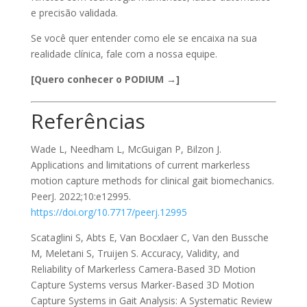
e precisão validada.
Se você quer entender como ele se encaixa na sua
realidade clínica, fale com a nossa equipe.
[Quero conhecer o PODIUM →]
Referências
Wade L, Needham L, McGuigan P, Bilzon J.
Applications and limitations of current markerless
motion capture methods for clinical gait biomechanics.
PeerJ. 2022;10:e12995.
https://doi.org/10.7717/peerj.12995
Scataglini S, Abts E, Van Bocxlaer C, Van den Bussche
M, Meletani S, Truijen S. Accuracy, Validity, and
Reliability of Markerless Camera-Based 3D Motion
Capture Systems versus Marker-Based 3D Motion
Capture Systems in Gait Analysis: A Systematic Review