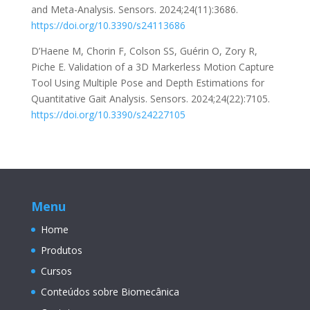
and Meta-Analysis. Sensors. 2024;24(11):3686.
https://doi.org/10.3390/s24113686
D’Haene M, Chorin F, Colson SS, Guérin O, Zory R,
Piche E. Validation of a 3D Markerless Motion Capture
Tool Using Multiple Pose and Depth Estimations for
Quantitative Gait Analysis. Sensors. 2024;24(22):7105.
https://doi.org/10.3390/s24227105
Menu
Home
Produtos
Cursos
Conteúdos sobre Biomecânica