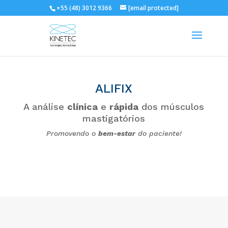
+55 (48) 3012 9366
[email protected]
ALIFIX
A análise
clínica
e
rápida
dos músculos
mastigatórios
Promovendo o
bem-estar
do paciente!