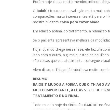
Porém hoje chega muito membro inferior, chega 
O
Baiobit
trouxe uma avaliação muito mais robus
comparações muito interessantes até para o iníc
mostra que tem
coisa para fazer ainda.
Em relação aofinal do tratamento, a refinação f
Se o paciente apresentava melhora da mobilidad
Hoje, quando chega nessa fase, ele faz um compa
lado com o outro, alguma questão de equilíbrio
são coisas que ele, atualmente, consegue visuali
Além disso, o Thiago já trabalhava muito com b
RESUMO:
BAIOBIT MUDOU A FORMA QUE O THIAGO AV
MUITO IMPORTANTE, ATÉ AS VEZES DETERM
TRATAMENTO E NO FINAL.
Todo mundo hoje da clínica faz
BAIOBIT
no fina