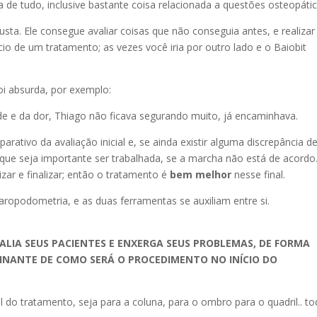
de tudo, inclusive bastante coisa relacionada a questões osteopátic
ta. Ele consegue avaliar coisas que não conseguia antes, e realizar
io de um tratamento; as vezes você iria por outro lado e o Baiobit
oi absurda, por exemplo:
e e da dor, Thiago não ficava segurando muito, já encaminhava.
rativo da avaliação inicial e, se ainda existir alguma discrepância 
 que seja importante ser trabalhada, se a marcha não está de acord
zar e finalizar; então o tratamento é
bem melhor
nesse final.
aropodometria, e as duas ferramentas se auxiliam entre si.
ALIA SEUS PACIENTES E ENXERGA SEUS PROBLEMAS, DE FORMA
INANTE DE COMO SERÁ O PROCEDIMENTO NO INÍCIO DO
l do tratamento, seja para a coluna, para o ombro para o quadril.. t