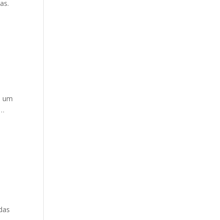
as.
de um
o…
odas